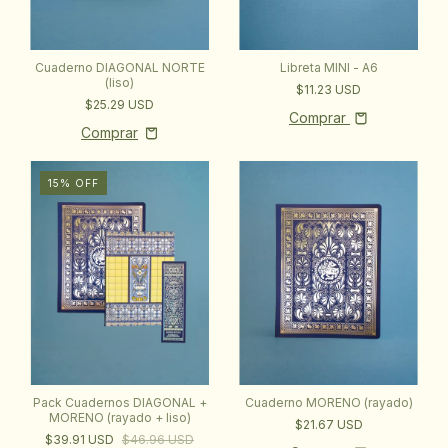
Cuaderno DIAGONAL NORTE
Libreta MINI - A6
(liso)
$11.23 USD
$25.29 USD
Comprar
15
%
OFF
Cuaderno MORENO (rayado)
Pack Cuadernos DIAGONAL +
MORENO (rayado + liso)
$21.67 USD
$39.91 USD
$46.96 USD