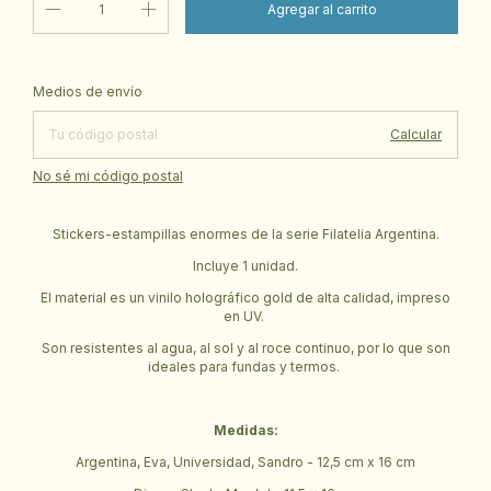
Cambiar CP
Entregas para el CP:
Medios de envío
Calcular
No sé mi código postal
Stickers-estampillas enormes de la serie Filatelia Argentina.
Incluye 1 unidad.
El material es un vinilo holográfico gold de alta calidad, impreso
en UV.
Son resistentes al agua, al sol y al roce continuo, por lo que son
ideales para fundas y termos.
Medidas:
Argentina, Eva, Universidad, Sandro - 12,5 cm x 16 cm