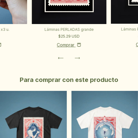
Láminas
Láminas PERLADAS grande
x3 u.
$25.29 USD
Comprar
Para comprar con este producto