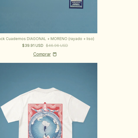
ck Cuadernos DIAGONAL + MORENO (rayado + liso)
$39.91 USD
$46.96 USD