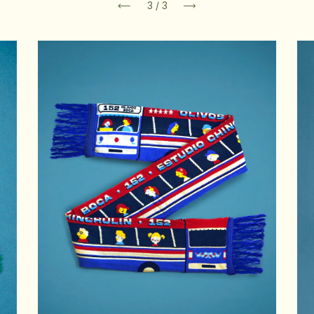
1
/
3