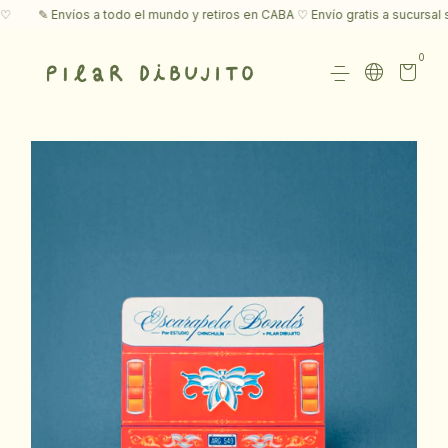
✎ Envíos a todo el mundo y retiros en CABA ♡ Envío gratis a sucursal s
0