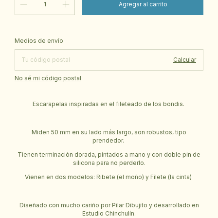
Cambiar CP
Entregas para el CP:
Medios de envío
Calcular
No sé mi código postal
Escarapelas inspiradas en el fileteado de los bondis.
Miden 50 mm en su lado más largo, son robustos, tipo
prendedor.
Tienen terminación dorada, pintados a mano y con doble pin de
silicona para no perderlo.
Vienen en dos modelos: Ribete (el moño) y Filete (la cinta)
Diseñado con mucho cariño por Pilar Dibujito y desarrollado en
Estudio Chinchulín.