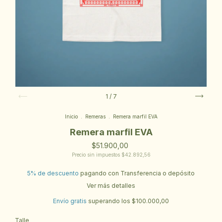
1
/
7
Inicio
.
Remeras
.
Remera marfil EVA
Remera marfil EVA
$51.900,00
Precio sin impuestos
$42.892,56
5% de descuento
pagando con Transferencia o depósito
Ver más detalles
Envío gratis
superando los
$100.000,00
Talle