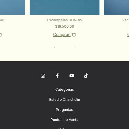
 A6
Escarapelas BONDIS
Pac
$19.500,00
Comprar
Categorías
Estudio Chinchulín
Preguntas
Puntos de Venta