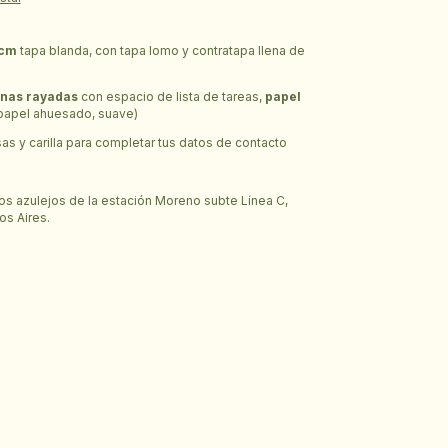
 cm
tapa blanda, con tapa lomo y contratapa llena de
inas rayadas
con espacio de lista de tareas,
papel
papel ahuesado, suave)
as y carilla para completar tus datos de contacto
s azulejos de la estación Moreno subte Línea C,
os Aires.