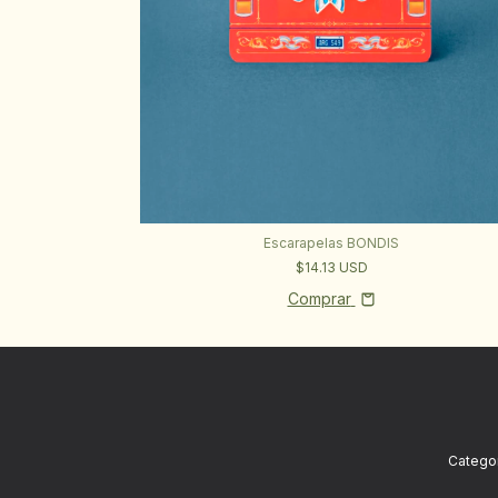
Escarapelas BONDIS
$14.13 USD
Comprar
Categor