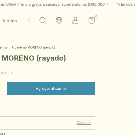
tis a sucursal superando los $100.000 ♡
✎ Envíos a todo el mundo y ret
0
Videos
Contacto
ernos
.
Cuaderno MORENO (rayado)
 MORENO (rayado)
7.91 USD
Cambiar CP
:
Calcular
stal