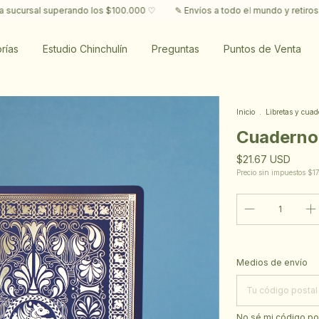
o los $100.000 ♡
✎ Envíos a todo el mundo y retiros en CABA ♡ Envío gra
rías
Estudio Chinchulín
Preguntas
Puntos de Venta
Inicio
.
Libretas y cuad
Cuaderno
$21.67 USD
Precio sin impuestos
$1
Entregas para el CP
Medios de envío
No sé mi código po