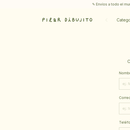
✎ Envíos a todo el mundo
Catego
C
Nombre
Correo
Teléfo