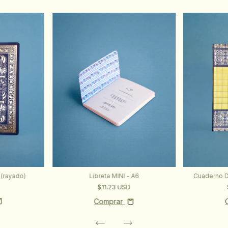
(rayado)
Libreta MINI - A6
Cuaderno D
D
$11.23 USD
Comprar