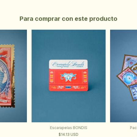
Para comprar con este producto
Escarapelas BONDIS
Pac
$14.13 USD