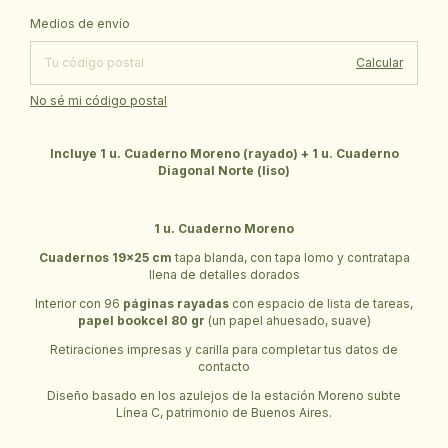
Cambiar CP
Entregas para el CP:
Medios de envío
Calcular
No sé mi código postal
Incluye 1 u. Cuaderno Moreno (rayado) + 1 u. Cuaderno
Diagonal Norte (liso)
1 u. Cuaderno Moreno
Cuadernos 19x25 cm
tapa blanda, con tapa lomo y contratapa
llena de detalles dorados
Interior con 96
páginas rayadas
con espacio de lista de tareas,
papel bookcel 80 gr
(un papel ahuesado, suave)
Retiraciones impresas y carilla para completar tus datos de
contacto
Diseño basado en los azulejos de la estación Moreno subte
Línea C, patrimonio de Buenos Aires.