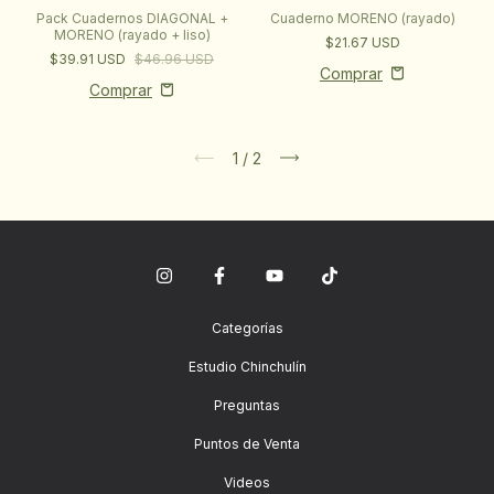
Cuaderno MORENO (rayado)
Pack Cuadernos DIAGONAL +
MORENO (rayado + liso)
$21.67 USD
$39.91 USD
$46.96 USD
1
/
2
Categorías
Estudio Chinchulín
Preguntas
Puntos de Venta
Videos