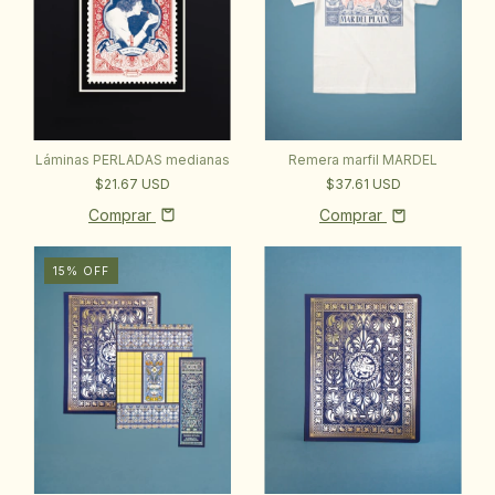
Láminas PERLADAS medianas
Remera marfil MARDEL
$21.67 USD
$37.61 USD
Comprar
Comprar
15
%
OFF