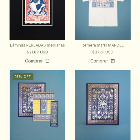
Láminas PERLADAS medianas
Remera marfil MARDEL
$21.67 USD
$37.61 USD
Comprar
Comprar
15
%
OFF