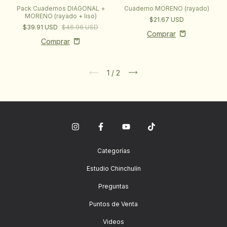
Cuaderno MORENO (rayado)
Pack Cuadernos DIAGONAL +
MORENO (rayado + liso)
$21.67 USD
$39.91 USD
$46.96 USD
1
/
2
Categorías
Estudio Chinchulín
Preguntas
Puntos de Venta
Videos