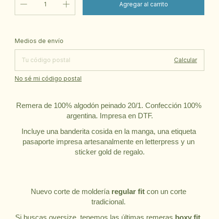
Cambiar CP
Entregas para el CP:
Medios de envío
Calcular
No sé mi código postal
Remera de 100% algodón peinado 20/1. Confección 100% 
argentina. Impresa en DTF.
Incluye una banderita cosida en la manga, una etiqueta 
pasaporte impresa artesanalmente en letterpress y un 
sticker gold de regalo.
Nuevo corte de moldería 
regular fit 
con un corte 
tradicional. 
Si buscas oversize, tenemos las últimas remeras 
boxy fit,