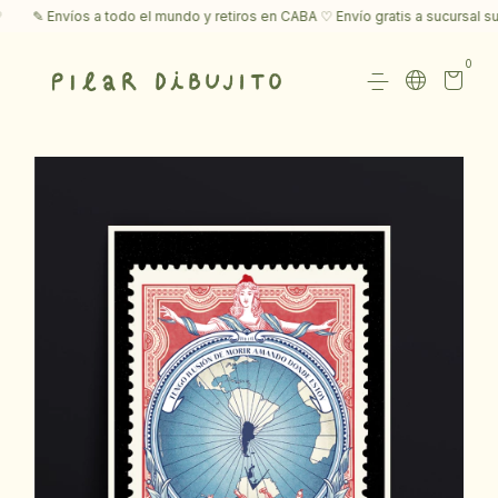
✎ Envíos a todo el mundo y retiros en CABA ♡ Envío gratis a sucursal su
0