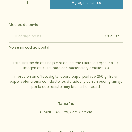
Cambiar CP
Entregas para el CP:
Medios de envío
Calcular
No sé mi código postal
Esta ilustración es una pieza de la serie Filatelia Argentina. La
imagen está ilustrada con paciencia y detalles <3
Impresión en offset digital sobre papel perlado 250 gr. Es un
papel color crema con destellos dorados, y con un buen gramaje
por lo que resiste muy bien la humedad.
Tamaño:
GRANDE A3 - 29,7 cm x 42 cm