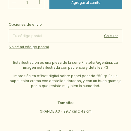
Cambiar CP
Entregas para el CP:
Opciones de envío
Calcular
No sé mi código postal
Esta ilustración es una pieza de la serie Filatelia Argentina. La
imagen está ilustrada con paciencia y detalles <3
Impresión en offset digital sobre papel perlado 250 gr. Es un
papel color crema con destellos dorados, y con un buen gramaje
por lo que resiste muy bien la humedad.
Tamaño:
GRANDE A3 - 29,7 cm x 42 cm