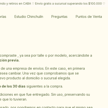
 y retiros en CABA ♡ Envío gratis a sucursal superando los $100.000 ♡
✎
rías
Estudio Chinchulín
Preguntas
Puntos de Venta
compraste , ya sea por talle o por modelo, acercándote a
ción previa.
 de una empresa de envíos. En este caso, en primera
 desea cambiar. Una vez que comprobamos que se
o producto al domicilio o sucursal elegida.
 de los 30 días
siguientes a la compra.
diciones en que fue entregado. Sin uso, preservando su
 que lo tuvieran.
o usado, nos pondremos en contacto para que el mismo sea