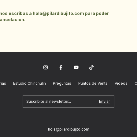
 nos escribas a
hola@pilardibujito.com
para poder
cancelación.
ías
Estudio Chinchulín
Preguntas
Puntos de Venta
Videos
C
-
hola@pilardibujito.com