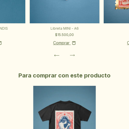
ONDIS
Libreta MINI - A6
$15.500,00
Comprar
Para comprar con este producto