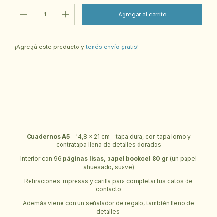
¡Agregá este producto y
tenés envío gratis!
Cambiar CP
Entregas para el CP:
Calcular
Cuadernos A5
- 14,8 x 21 cm - tapa dura, con tapa lomo y
contratapa llena de detalles dorados
Interior con 96
páginas lisas, papel bookcel 80 gr
(un papel
ahuesado, suave)
Retiraciones impresas y carilla para completar tus datos de
contacto
Además viene con un señalador de regalo, también lleno de
detalles