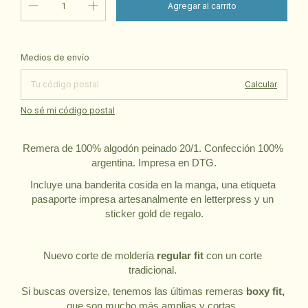
Cambiar CP
Entregas para el CP:
Medios de envío
Calcular
No sé mi código postal
Remera de 100% algodón peinado 20/1. Confección 100% 
argentina. Impresa en DTG.
Incluye una banderita cosida en la manga, una etiqueta 
pasaporte impresa artesanalmente en letterpress y un 
sticker gold de regalo.
Nuevo corte de moldería 
regular fit 
con un corte 
tradicional. 
Si buscas oversize, tenemos las últimas remeras 
boxy fit,
que son mucho más amplias y cortas. 