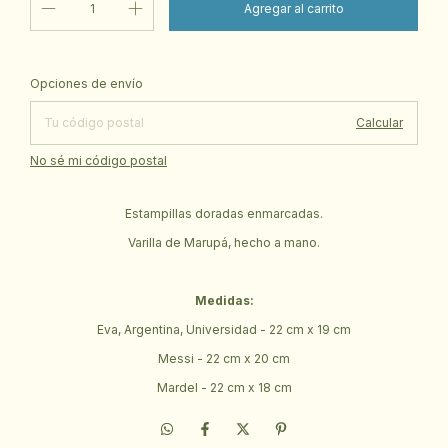
Cambiar CP
Entregas para el CP:
Opciones de envío
Calcular
No sé mi código postal
Estampillas doradas enmarcadas.
Varilla de Marupá, hecho a mano.
Medidas:
Eva, Argentina, Universidad - 22 cm x 19 cm
Messi - 22 cm x 20 cm
Mardel - 22 cm x 18 cm