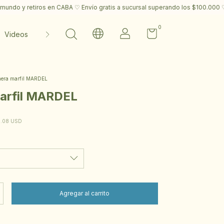
ros en CABA ♡ Envío gratis a sucursal superando los $100.000 ♡
✎ Envío
0
Videos
Contacto
era marfil MARDEL
arfil MARDEL
1.08 USD