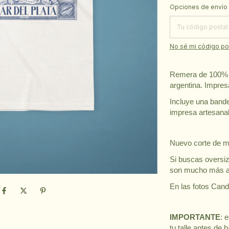
Entregas para el CP
Opciones de envío
No sé mi código po
Remera de 100% a
argentina. Impre
Incluye una bande
impresa artesanal
Nuevo corte de m
Si buscas oversiz
son mucho más am
En las fotos Cand
IMPORTANTE
: 
tu talle antes de 