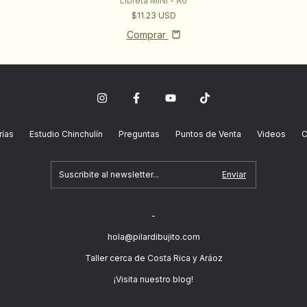
Libreta MINI - A6
$11.23 USD
Comprar
ías
Estudio Chinchulín
Preguntas
Puntos de Venta
Videos
C
-
hola@pilardibujito.com
Taller cerca de Costa Rica y Aráoz
¡Visita nuestro blog!