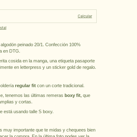
Cambiar CP
:
Calcular
stal
lgodón peinado 20/1. Confección 100% 
sa en DTG.
rita cosida en la manga, una etiqueta pasaporte 
mente en letterpress y un sticker gold de regalo.
oldería 
regular fit 
con un corte tradicional. 
e, tenemos las últimas remeras 
boxy fit,
 que 
plias y cortas. 
e está usando talle S boxy.
es muy importante que te midas y chequees bien 
hacer la compra. En la última foto podes ver la 