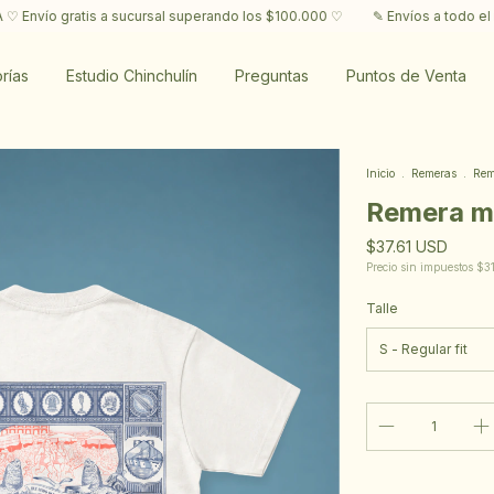
tis a sucursal superando los $100.000 ♡
✎ Envíos a todo el mundo y reti
rías
Estudio Chinchulín
Preguntas
Puntos de Venta
Inicio
.
Remeras
.
Rem
Remera m
$37.61 USD
Precio sin impuestos
$3
Talle