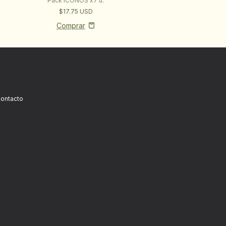
Pack ÍCONOS x7 u.
$17.75 USD
ontacto