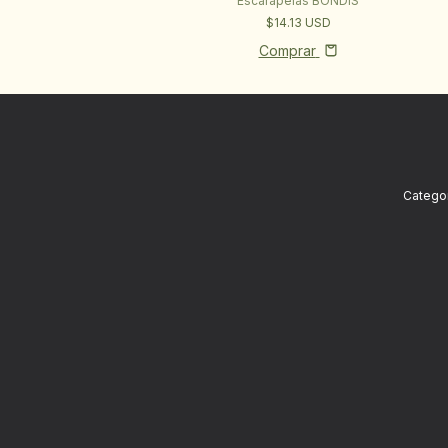
Escarapelas BONDIS
$14.13 USD
Comprar
Categor